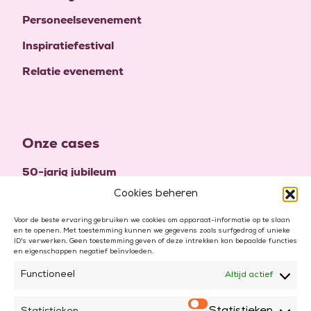
Personeelsevenement
Inspiratiefestival
Relatie evenement
Onze cases
50-jarig jubileum
Cookies beheren
High five to twenty-five
100-jarig jubileum
Voor de beste ervaring gebruiken we cookies om apparaat-informatie op te slaan
en te openen. Met toestemming kunnen we gegevens zoals surfgedrag of unieke
ID's verwerken. Geen toestemming geven of deze intrekken kan bepaalde functies
en eigenschappen negatief beïnvloeden.
Functioneel
Altijd actief
© 2026