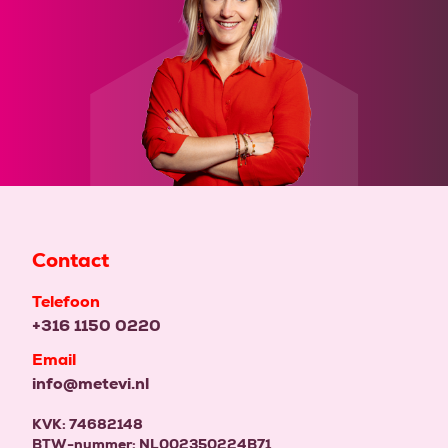
Contact
Telefoon
+316 1150 0220
Email
info@metevi.nl
KVK: 74682148
BTW-nummer: NL002350224B71