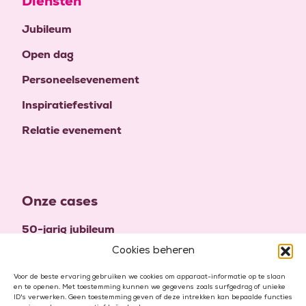
Diensten
Jubileum
Open dag
Personeelsevenement
Inspiratiefestival
Relatie evenement
Onze cases
50-jarig jubileum
Cookies beheren
High five to twenty-five
100-jarig jubileum
Voor de beste ervaring gebruiken we cookies om apparaat-informatie op te slaan
en te openen. Met toestemming kunnen we gegevens zoals surfgedrag of unieke
ID's verwerken. Geen toestemming geven of deze intrekken kan bepaalde functies