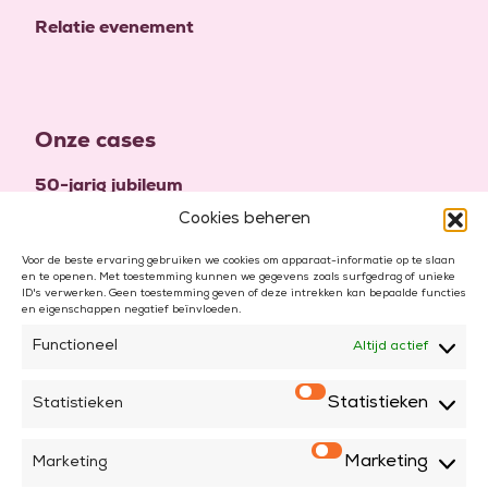
Relatie evenement
Onze cases
50-jarig jubileum
Cookies beheren
High five to twenty-five
100-jarig jubileum
Voor de beste ervaring gebruiken we cookies om apparaat-informatie op te slaan
en te openen. Met toestemming kunnen we gegevens zoals surfgedrag of unieke
ID's verwerken. Geen toestemming geven of deze intrekken kan bepaalde functies
en eigenschappen negatief beïnvloeden.
Functioneel
Altijd actief
© 2026
Statistieken
Statistieken
Algemene voorwaarden
Privacy verklaring
Marketing
Marketing